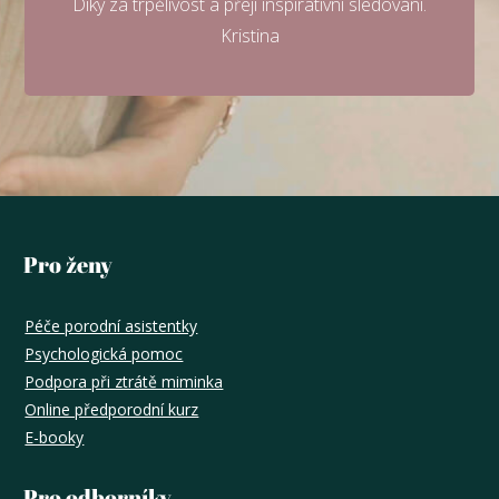
Díky za trpělivost a přeji inspirativní sledování.
Kristina
Pro ženy
Péče porodní asistentky
Psychologická pomoc
Podpora při ztrátě miminka
Online předporodní kurz
E-booky
Pro odborníky