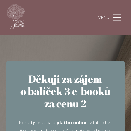
MENU
Děkuji za zájem
o balíček 3 e-booků
za cenu 2
Pokud jste zadala
platbu online
, v tuto chvíli
již e-book putuje do vaší e-mailové schránky.