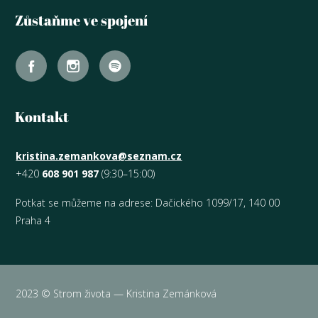
Zůstaňme ve spojení
Kontakt
kristina.zemankova@seznam.cz
+420
608 901 987
(9:30–15:00)
Potkat se můžeme na adrese: Dačického 1099/17, 140 00
Praha 4
2023 © Strom života — Kristina Zemánková