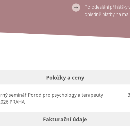
Po odeslání přihlášky
ohledně platby na mail,
Položky a ceny
ný seminář Porod pro psychology a terapeuty
3
.2026 PRAHA
Fakturační údaje