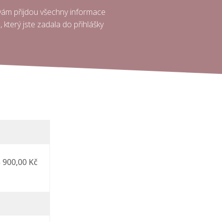
 vám přijdou všechny informace
 který jste zadala do přihlášky
 900,00 Kč