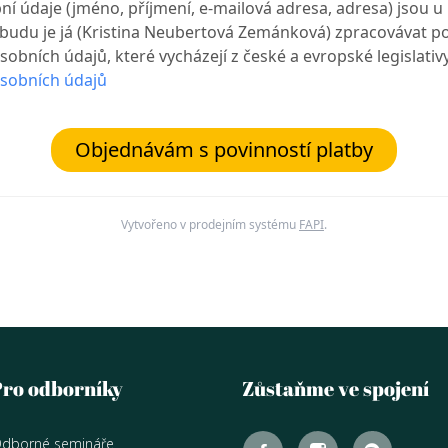
ní údaje (jméno, příjmení, e-mailová adresa, adresa) jsou u
 budu je já (Kristina Neubertová Zemánková) zpracovávat p
obních údajů, které vycházejí z české a evropské legislativ
sobních údajů
Objednávám s povinností platby
Vytvořeno v prodejním systému
FAPI
.
Pro odborníky
Zůstaňme ve spojení
dborné semináře