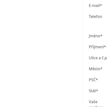
E-mail*
Telefon
Jméno*
Příjmení*
Ulice a č.p
Město*
PSČ*
Stát*
Vaše