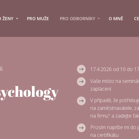
O ŽENY
PRO MUŽE
PRO ODBORNÍKY
O MNĚ
C
17.4.2026 od 10 do 1
Ř
Vaše místo na seminá
sychology
zaplacení
V případě, že potřebuje
na zaměstnavatele, zaš
na firmu" a zadejte f
Prosím napište mi do př
na certifikátu