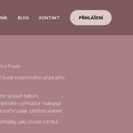
ENÍK
BLOG
KONTAKT
PŘIHLÁŠENÍ
7h v Praze
ři bude rezervováno až po jeho
te vystavit fakturu
krtněte v přihlášce "nakupuji
akturační údaje zaměstnavatele
ihlášky, jaký chcete mít titul