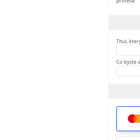
profese
Titul, kte
Co byste 