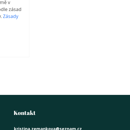
 mě v
odle zásad
y.
Zásady
Kontakt
kristina.zemankova@seznam.cz