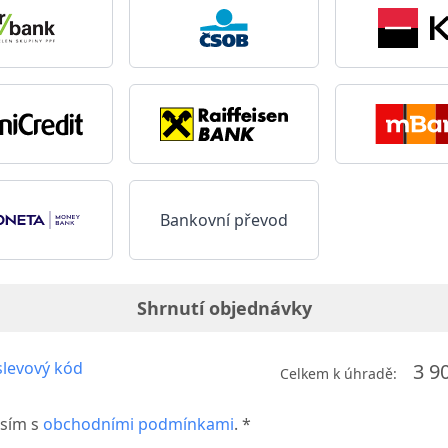
Bankovní převod
Shrnutí objednávky
levový kód
3 9
Celkem k úhradě:
sím s
obchodními podmínkami
. *