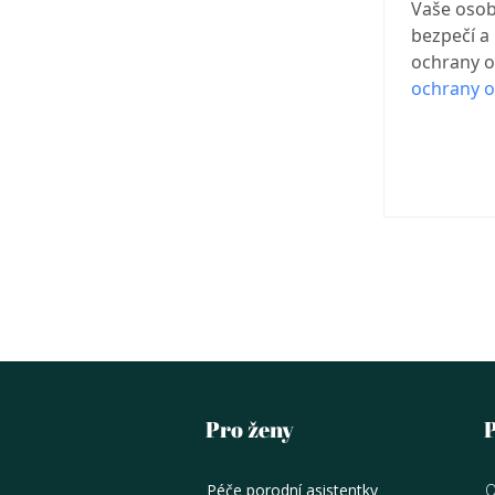
Vaše osob
bezpečí a
ochrany os
ochrany o
Pro ženy
Péče porodní asistentky
O