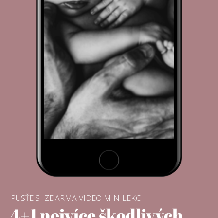
PUSŤE SI ZDARMA VIDEO MINILEKCI
4+1 nejvíce škodlivých