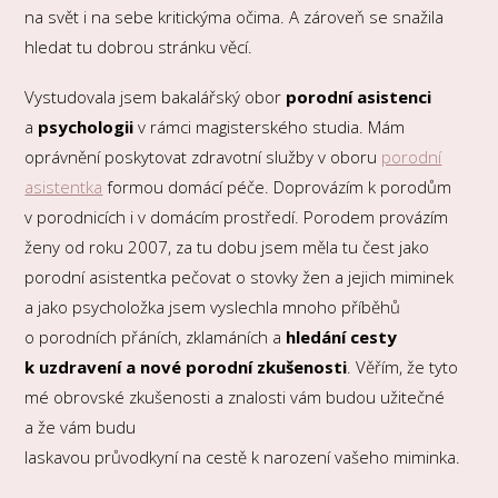
na svět i na sebe kritickýma očima. A zároveň se snažila
hledat tu dobrou stránku věcí.
Vystudovala jsem bakalářský obor
porodní asistenci
a
psychologii
v rámci magisterského studia.
Mám
oprávnění poskytovat zdravotní služby v oboru
porodní
asistentka
formou domácí péče. Doprovázím k porodům
v porodnicích i v domácím prostředí. Porodem provázím
ženy od roku 2007, za tu dobu jsem měla tu čest jako
porodní asistentka pečovat o stovky žen a jejich miminek
a jako psycholožka jsem vyslechla mnoho příběhů
o porodních přáních, zklamáních a
hledání cesty
k uzdravení a nové porodní zkušenosti
. Věřím, že tyto
mé obrovské zkušenosti a znalosti vám budou užitečné
a že vám budu
laskavou průvodkyní na cestě k narození vašeho miminka.