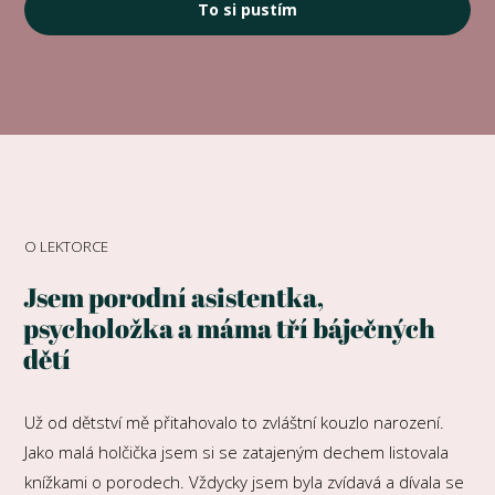
To si pustím
O LEKTORCE
Jsem porodní asistentka,
psycholožka a máma tří báječných
dětí
Už od dětství mě přitahovalo to zvláštní kouzlo narození.
Jako malá holčička jsem si se zatajeným dechem listovala
knížkami o porodech. Vždycky jsem byla zvídavá a dívala se