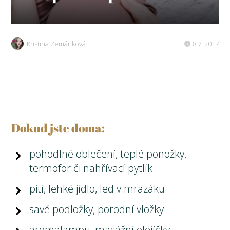
Kristina Zemánková
8.7. 2017
Dokud jste doma:
pohodlné oblečení, teplé ponožky,
termofor či nahřívací pytlík
pití, lehké jídlo, led v mrazáku
savé podložky, porodní vložky
aromalampu, masážní olejíčky