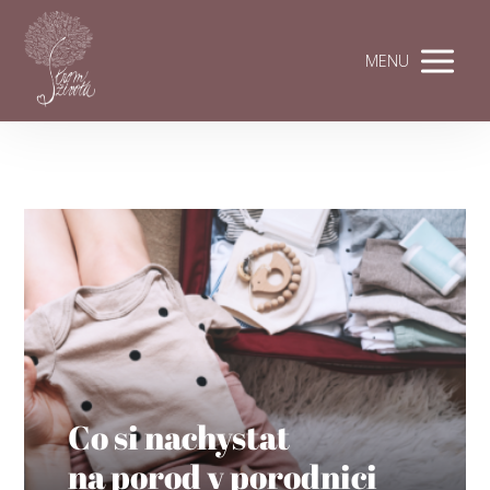
MENU
Co si nachystat
na porod v porodnici