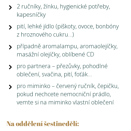
2 ručníky, žínku, hygienické potřeby,
kapesníčky
pití, lehké jídlo (piškoty, ovoce, bonbóny
z hroznového cukru…)
případně aromalampu, aromaolejíčky,
masážní olejíčky, oblíbené CD
pro partnera – přezůvky, pohodlné
oblečení, svačina, pití, foťák…
pro miminko – červený ručník, čepičku,
pokud nechcete nemocniční prádlo,
vemte si na miminko vlastní oblečení
Na oddělení šestinedělí: