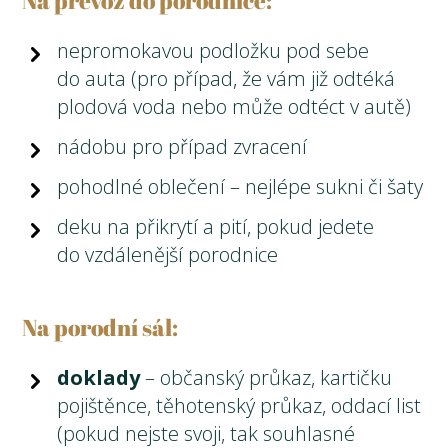
Na převoz do porodnice:
nepromokavou podložku pod sebe
do auta (pro případ, že vám již odtéká
plodová voda nebo může odtéct v autě)
nádobu pro případ zvracení
pohodlné oblečení – nejlépe sukni či šaty
deku na přikrytí a pití, pokud jedete
do vzdálenější porodnice
Na porodní sál:
doklady
– občanský průkaz, kartičku
pojištěnce, těhotenský průkaz, oddací list
(pokud nejste svoji, tak souhlasné