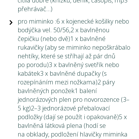
cítila dobře (knížku, deník, časopis, mp3
přehrávač…)
pro miminko :6 x kojenecké košilky nebo
bodýčka vel. 50/56,2 x bavlněnou
čepičku (nebo dvě)1 x bavlněné
rukavičky (aby se miminko nepoškrábalo
nehtíky, které se stříhají až pár dnů
po porodu)3 x bavlněný svetřík nebo
kabátek3 x bavlněné dupačky (s
rozepínáním mezi nožkama)2 páry
bavlněných ponožek1 balení
jednorázových plen pro novorozence (3–
5 kg)2–3 jednorázové přebalovací
podložky (dají se použít i opakovaně)5 x
bavlněná látková plena (hodí se
na obklady, podložení hlavičky miminka