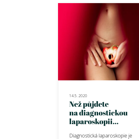
14.5. 2020
Než půjdete
na diagnostickou
laparoskopii…
Diagnostická laparoskopie je