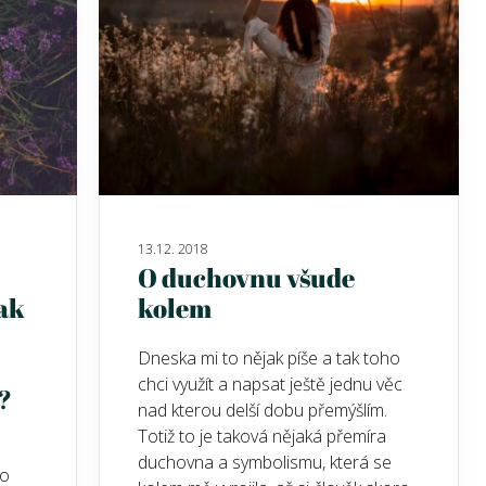
13.12. 2018
O duchovnu všude
tak
kolem
Dneska mi to nějak píše a tak toho
chci využít a napsat ještě jednu věc
?
nad kterou delší dobu přemýšlím.
Totiž to je taková nějaká přemíra
u
duchovna a symbolismu, která se
ho