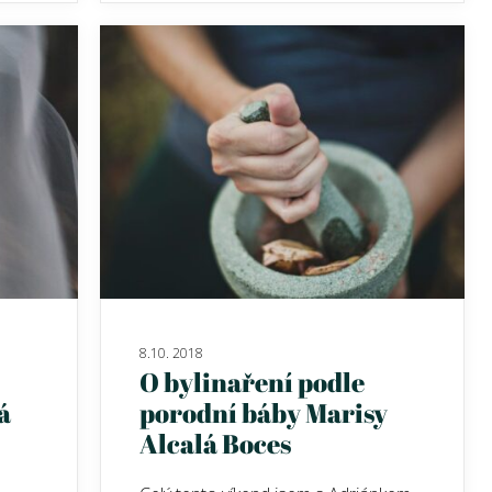
8.10. 2018
O bylinaření podle
á
porodní báby Marisy
Alcalá Boces