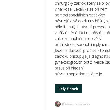
chirurgický zákrok, který se prov
v narkóze. Lékař/ka se při něm
pomocí speciálních optických
nástrojů dívá do dutiny břišní, s
několik malých otvorů provede
v břišní stěně. Dutina břišní je při
zákroku naplněna pro větší
přehlednost speciálním plynem.
Jeden z důvodů, proč se k tomu
zákroku přistupuje je diagnostik
gynekologických obtíží, velice ča
právě při hledání
původu neplodnosti. A to je...
Celý článek
Kristina Zemánková