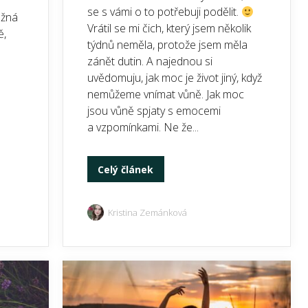
se s vámi o to potřebuji podělit.
ožná
Vrátil se mi čich, který jsem několik
ě,
týdnů neměla, protože jsem měla
zánět dutin. A najednou si
uvědomuju, jak moc je život jiný, když
nemůžeme vnímat vůně. Jak moc
jsou vůně spjaty s emocemi
a vzpomínkami. Ne že...
Celý článek
Kristina Zemánková