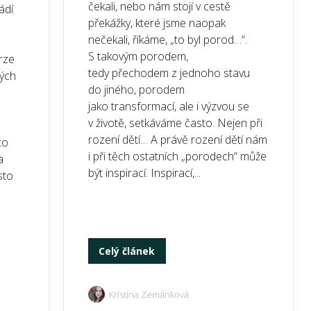
čekali, nebo nám stojí v cestě
ádí
překážky, které jsme naopak
nečekali, říkáme, „to byl porod…“.
S takovým porodem,
krze
tedy přechodem z jednoho stavu
ných
do jiného, porodem
jako transformací, ale i výzvou se
v životě, setkáváme často. Nejen při
rození dětí… A právě rození dětí nám
to
i při těch ostatních „porodech“ může
a
být inspirací. Inspirací,...
sto
Celý článek
Kristina Zemánková