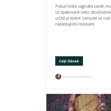
Pokud řešíte vaginální zánět, m
už opakovaně nebo dlouhodob
určitě je dobré zamyslet se nad
následujícími otázkami:
Celý článek
Kristina Zemánková