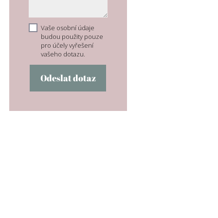
Vaše osobní údaje
budou použity pouze
pro účely vyřešení
vašeho dotazu.
Odeslat dotaz