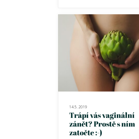
14.5. 2019
Trápí vás vaginální
zánět? Prostě s ním
zatočte :-)