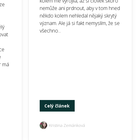
kolem mě vyrojila, až si člověk skoro
ze
nemůže ani prdnout, aby v tom hned
někdo kolem nehledal nějaký skrytý
význam. Ale já si fakt nemyslím, že se
lý
všechno...
ovat
ce
e
r má
Celý článek
Kristina Zemánková