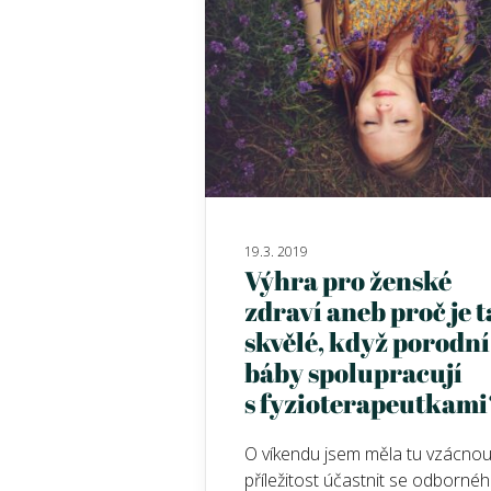
19.3. 2019
Výhra pro ženské
zdraví aneb proč je 
skvělé, když porodní
báby spolupracují
s fyzioterapeutkami
O víkendu jsem měla tu vzácno
příležitost účastnit se odborné