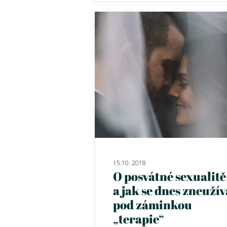
15.10. 2018
O posvátné sexualitě
a jak se dnes zneužív
pod záminkou
„terapie“