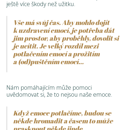
ještě více škody než užitku.
Vše má svůj čas. Aby mohlo dojít
k uzdravení emocí, je potřeba dát
jim prostor, aby proběhly, dovolit si
je ucítit. Je velký rozdíl mezi
potlačením emocí a prožitím
a (od)puštěním emocí…
Nám pomáhajícím může pomoci
uvědomovat si, že to nejsou naše emoce.
Když emoce potlačíme, budou se
někde hromadit a časem to může
prasknout někde jinde.