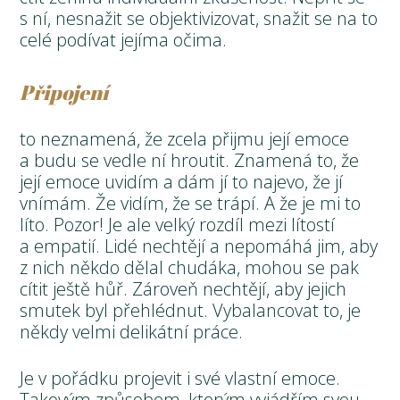
s ní, nesnažit se objektivizovat, snažit se na to
celé podívat jejíma očima.
Připojení
to neznamená, že zcela přijmu její emoce
a budu se vedle ní hroutit. Znamená to, že
její emoce uvidím a dám jí to najevo, že jí
vnímám. Že vidím, že se trápí. A že je mi to
líto. Pozor! Je ale velký rozdíl mezi lítostí
a empatií. Lidé nechtějí a nepomáhá jim, aby
z nich někdo dělal chudáka, mohou se pak
cítit ještě hůř. Zároveň nechtějí, aby jejich
smutek byl přehlédnut. Vybalancovat to, je
někdy velmi delikátní práce.
Je v pořádku projevit i své vlastní emoce.
Takovým způsobem, kterým vyjádřím svou