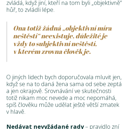
zvládá, když jiní, kteří na tom byli „objektivně“
hůř, to zvládli lépe.
Ona totiž žádná „objektivní míra
neštěstí“ neexistuje, důležité je
vždy to subjektivní neštěstí,
v kterém zrovna člověk je.
O jiných lidech bych doporučovala mluvit jen,
když se na to daná žena sama od sebe zeptá
a jen okrajově. Srovnávání ve skutečnosti
totiž nikam moc nevede a moc nepomáhá,
spíš člověku může udělat ještě větší zmatek
v hlavě.
Nedávat nevyžádané rady
– pravidlo zní