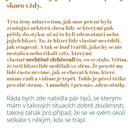
skoro vždy.
Tyto ženy mluví o tom, jak moc pro ně byla
zraňující některá slova lidí, se kterými pak
přišly do styku; ať už to byli zdravotníci nebo
jejich blízcí. To, že blízcí lidé vlastně nevěděli,
jak reagovat. A tak se buď tvářili, jako by se nic
nestalo a nebo říkali věty, kterými
vlastně
nechtěně zlehčovali
to, co se stalo. Věřím,
že to ti blízcí lidé nedělali ve zlém. Že prostě my
lidé často nevíme, jak se chovat k těm, které
máme rádi a vidíme je trpět. Tohle je přeci těžké
pro obě strany. A mnohdy i pro nás, zdravotníky.
Ráda bych zde nabídla pár tipů, se kterými
mám v takových situacích dobré zkušenosti,
takový tahák pro případ, že se ve svém okolí
setkáte s někým, kdo se trápí…