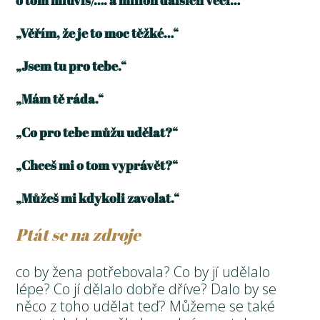
„Věřím, že je to moc těžké…“
„Jsem tu pro tebe.“
„Mám tě ráda.“
„Co pro tebe můžu udělat?“
„Chceš mi o tom vyprávět?“
„Můžeš mi kdykoli zavolat.“
Ptát se na zdroje
co by žena potřebovala? Co by jí udělalo
lépe? Co jí dělalo dobře dříve? Dalo by se
něco z toho udělat teď? Můžeme se také