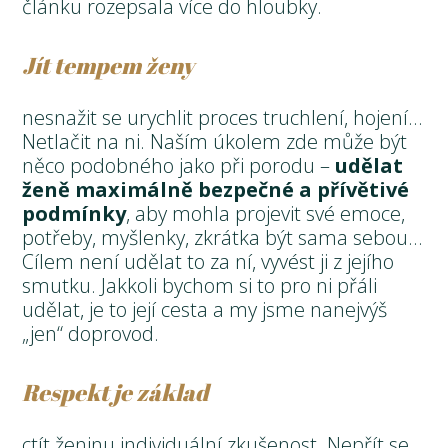
článku rozepsala více do hloubky.
Jít tempem ženy
nesnažit se urychlit proces truchlení, hojení…
Netlačit na ni. Naším úkolem zde může být
něco podobného jako při porodu –
udělat
ženě maximálně bezpečné a přívětivé
podmínky
, aby mohla projevit své emoce,
potřeby, myšlenky, zkrátka být sama sebou…
Cílem není udělat to za ní, vyvést ji z jejího
smutku. Jakkoli bychom si to pro ni přáli
udělat, je to její cesta a my jsme nanejvýš
„jen“ doprovod.
Respekt je základ
ctít ženinu individuální zkušenost. Nepřít se