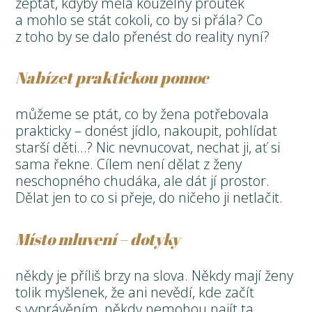
zeptat, kdyby měla kouzelný proutek
a mohlo se stát cokoli, co by si přála? Co
z toho by se dalo přenést do reality nyní?
Nabízet praktickou pomoc
můžeme se ptát, co by žena potřebovala
prakticky – donést jídlo, nakoupit, pohlídat
starší děti…? Nic nevnucovat, nechat ji, ať si
sama řekne. Cílem není dělat z ženy
neschopného chudáka, ale dát jí prostor.
Dělat jen to co si přeje, do ničeho ji netlačit.
Místo mluvení – dotyky
někdy je příliš brzy na slova. Někdy mají ženy
tolik myšlenek, že ani nevědí, kde začít
s vyprávěním, někdy nemohou najít ta