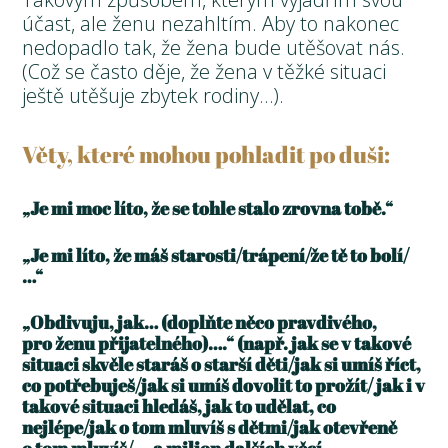
účast, ale ženu nezahltím. Aby to nakonec
nedopadlo tak, že žena bude utěšovat nás.
(Což se často děje, že žena v těžké situaci
ještě utěšuje zbytek rodiny…).
Věty, které mohou pohladit po duši:
„Je mi moc líto, že se tohle stalo zrovna tobě.“
„Je mi líto, že máš starosti/trápení/že tě to bolí/
…“
„Obdivuju, jak… (doplňte něco pravdivého,
pro ženu přijatelného)….“ (např. jak se v takové
situaci skvěle staráš o starší děti/jak si umíš říct,
co potřebuješ/jak si umíš dovolit to prožít/ jak i v
takové situaci hledáš, jak to udělat, co
nejlépe/jak o tom mluvíš s dětmi/jak otevřeně
o tom mluvíš/…. a milion dalších věcí…