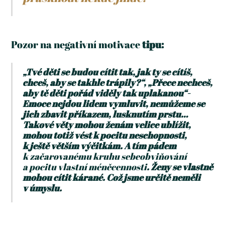
Pozor na negativní motivace
tipu:
„Tvé děti se budou cítit tak, jak ty se cítíš,
chceš, aby se takhle trápily?“, „Přece nechceš,
aby tě děti pořád viděly tak uplakanou“-
Emoce nejdou lidem vymluvit, nemůžeme se
jich zbavit příkazem, lusknutím prstu…
Takové věty mohou ženám velice ublížit,
mohou totiž vést k pocitu neschopnosti,
k ještě větším výčitkám. A tím pádem
k začarovanému kruhu sebeobviňování
a pocitu vlastní méněcennosti
. Ženy se vlastně
mohou cítit kárané. Což jsme určitě neměli
v úmyslu.