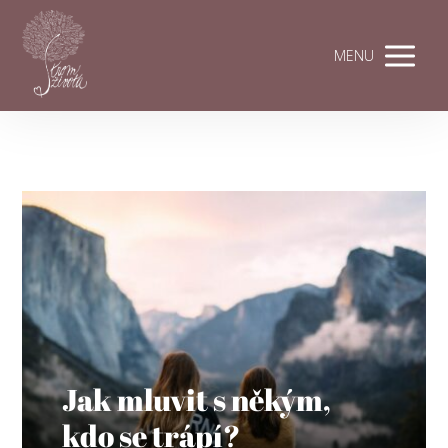
MENU
Jak mluvit s někým,
kdo se trápí?