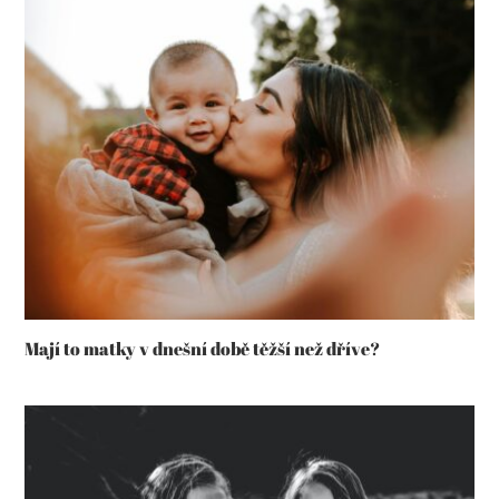
Mají to matky v dnešní době těžší než dříve?