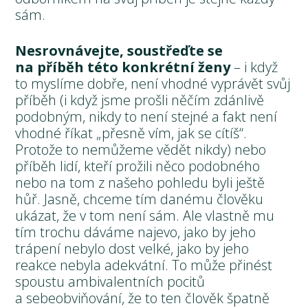
sám.
Nesrovnávejte, soustřeďte se
na příběh této konkrétní ženy
– i když
to myslíme dobře, není vhodné vyprávět svůj
příběh (i když jsme prošli něčím zdánlivě
podobným, nikdy to není stejné a fakt není
vhodné říkat „přesně vím, jak se cítíš“.
Protože to nemůžeme vědět nikdy) nebo
příběh lidí, kteří prožili něco podobného
nebo na tom z našeho pohledu byli ještě
hůř. Jasně, chceme tím danému člověku
ukázat, že v tom není sám. Ale vlastně mu
tím trochu dáváme najevo, jako by jeho
trápení nebylo dost velké, jako by jeho
reakce nebyla adekvátní. To může přinést
spoustu ambivalentních pocitů
a sebeobviňování, že to ten člověk špatně