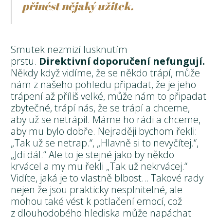
přinést nějaký užitek.
Smutek nezmizí lusknutím
prstu.
Direktivní doporučení nefungují.
Někdy když vidíme, že se někdo trápí, může
nám z našeho pohledu připadat, že je jeho
trápení až příliš velké, může nám to připadat
zbytečné, trápí nás, že se trápí a chceme,
aby už se netrápil. Máme ho rádi a chceme,
aby mu bylo dobře. Nejraději bychom řekli:
„Tak už se netrap.“, „Hlavně si to nevyčítej.“,
„Jdi dál.“ Ale to je stejné jako by někdo
krvácel a my mu řekli „Tak už nekrvácej.“
Vidíte, jaká je to vlastně blbost… Takové rady
nejen že jsou prakticky nesplnitelné, ale
mohou také vést k potlačení emocí, což
z dlouhodobého hlediska může napáchat