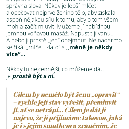
správná slova. Někdy je lepší mlčet
a opečovat nejprve ženino tělo, aby získala
aspoň nějakou sílu k tomu, aby o tom všem
mohla začít mluvit. Můžeme jí nabídnou
jemnou voňavou masáž. Napustit jí vanu…
A nebo ji prostě „jen“ obejmout. Ne nadarmo
se říká: „mlčeti zlato“ a
„méně je někdy
více“…
Někdy to nejcennější, co můžeme dát,
je
prostě být s ní.
Cílem by nemělo být ženu „opravit“
– rychle její stav vyřešit, přemluvit
ji, ať se netrápí… Cílem je dát jí
najevo, že jí přijímáme takovou, jaká
je i s jejím smutkem a zraněním, že