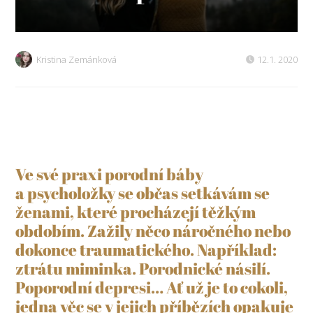
Kristina Zemánková
12.1. 2020
Ve své praxi porodní báby
a psycholožky se občas setkávám se
ženami, které procházejí těžkým
obdobím. Zažily něco náročného nebo
dokonce traumatického. Například:
ztrátu miminka. Porodnické násilí.
Poporodní depresi… Ať už je to cokoli,
jedna věc se v jejich příbězích opakuje