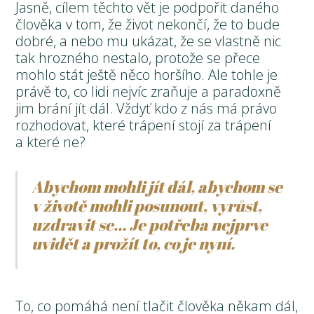
Jasně, cílem těchto vět je podpořit daného
člověka v tom, že život nekončí, že to bude
dobré, a nebo mu ukázat, že se vlastně nic
tak hrozného nestalo, protože se přece
mohlo stát ještě něco horšího. Ale tohle je
právě to, co lidi nejvíc zraňuje a paradoxně
jim brání jít dál. Vždyť kdo z nás má právo
rozhodovat, které trápení stojí za trápení
a které ne?
Abychom mohli jít dál, abychom se
v životě mohli posunout, vyrůst,
uzdravit se… Je potřeba nejprve
uvidět a prožít to, co je nyní.
To, co pomáhá není tlačit člověka někam dál,