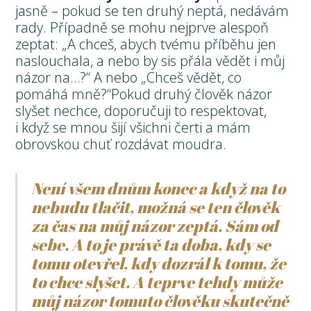
jasně – pokud se ten druhý neptá, nedávám
rady. Případně se mohu nejprve alespoň
zeptat: „A chceš, abych tvému příběhu jen
naslouchala, a nebo by sis přála vědět i můj
názor na…?“ A nebo „Chceš vědět, co
pomáhá mně?“Pokud druhý člověk názor
slyšet nechce, doporučuji to respektovat,
i když se mnou šijí všichni čerti a mám
obrovskou chuť rozdávat moudra.
Není všem dnům konec a když na to
nebudu tlačit, možná se ten člověk
za čas na můj názor zeptá. Sám od
sebe. A to je právě ta doba, kdy se
tomu otevřel, kdy dozrál k tomu, že
to chce slyšet. A teprve tehdy může
můj názor tomuto člověku skutečně