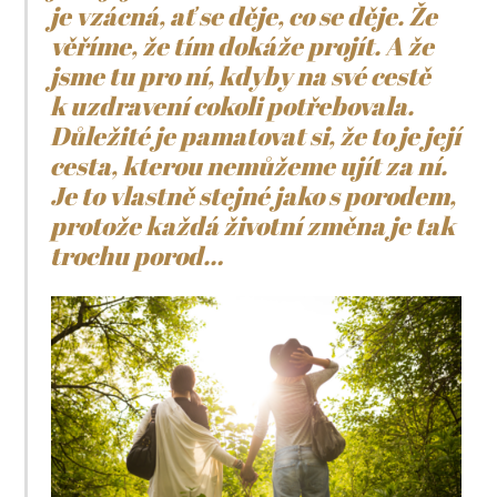
je vzácná, ať se děje, co se děje. Že
věříme, že tím dokáže projít. A že
jsme tu pro ní, kdyby na své cestě
k uzdravení cokoli potřebovala.
Důležité je pamatovat si, že to je její
cesta, kterou nemůžeme ujít za ní.
Je to vlastně stejné jako s porodem,
protože každá životní změna je tak
trochu porod…