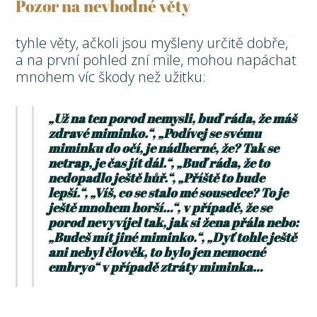
Pozor na nevhodné věty
tyhle věty, ačkoli jsou myšleny určitě dobře,
a na první pohled zní mile, mohou napáchat
mnohem víc škody než užitku:
„Už na ten porod nemysli, buď ráda, že máš
zdravé miminko.“, „Podívej se svému
miminku do očí, je nádherné, že? Tak se
netrap, je čas jít dál.“, „Buď ráda, že to
nedopadlo ještě hůř.“, „Příště to bude
lepší.“, „Víš, co se stalo mé sousedce? To je
ještě mnohem horší…“, v případě, že se
porod nevyvíjel tak, jak si žena přála nebo:
„Budeš mít jiné miminko.“, „Dyť tohle ještě
ani nebyl člověk, to bylo jen nemocné
embryo“ v případě ztráty miminka…