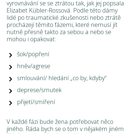
vyrovnávání se se ztrátou tak, jak jej popsala
Elizabet Kübler-Rossová. Podle této dámy
lidé po traumatické zkušenosti nebo ztrátě
procházejí těmito fázemi, které nemusí jít
nutně přesně takto za sebou a nebo se
mohou i opakovat:
šok/popření
hněv/agrese
smlouvání/ hledání „co by, kdyby“
deprese/smutek
přijetí/smíření
V každé fázi bude žena potřebovat něco
jiného. Ráda bych se o tom v nějakém jiném