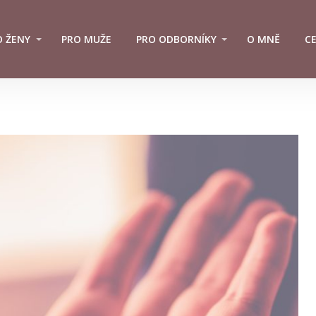
O ŽENY
PRO MUŽE
PRO ODBORNÍKY
O MNĚ
C