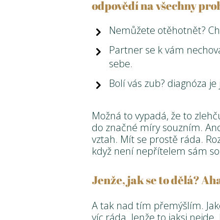
odpovědí na všechny pro
Nemůžete otěhotnět? Chc
Partner se k vám nechov
sebe.
Bolí vás zub? diagnóza j
Možná to vypadá, že to zlehčuj
do značné míry souzním. Ano
vztah. Mít se prostě ráda. Ro
když není nepřítelem sám so
Jenže, jak se to dělá? A
A tak nad tím přemýšlím. Jako
víc ráda. Jenže to jaksi nejde