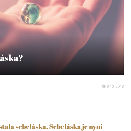
láska?
9.10. 2018
stala sebeláska. Sebeláska je nyní