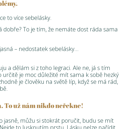
blémy.
e to více sebelásky.
á dobře? To je tím, že nemáte dost ráda sama
e jasná – nedostatek sebelásky…
u a dělám si z toho legraci. Ale ne, já s tím
 určitě je moc důležité mít sama k sobě hezký
zhodně je člověku na světě líp, když se má rád,
bě.
ha. To už nám nikdo neřekne!
 jasně, můžu si stokrát poručit, budu se mít
. Nejde to lusknutím prstu. Lásku nelze nařídit.