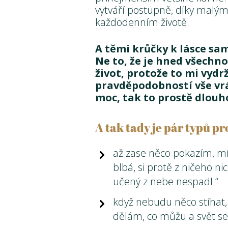
vytváří postupně, díky mal
každodenním životě.
A těmi krůčky k lásce sam
Ne to, že je hned všechn
život, protože to mi vydrž
pravděpodobností vše vrát
moc, tak to prostě dlou
A tak tady je pár typů pr
až zase něco pokazím, mís
blbá, si protě z ničeho ni
učený z nebe nespadl.“
když nebudu něco stíhat, 
dělám, co můžu a svět se 