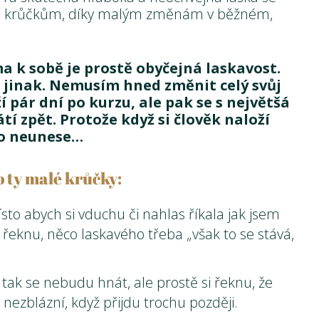
ým krůčkům, díky malým změnám v běžném,
a k sobě je prostě obyčejná laskavost.
o jinak. Nemusím hned změnit celý svůj
í pár dní po kurzu, ale pak se s největšá
í zpět. Protože když si člověk naloží
ho neunese…
o ty malé krůčky:
to abych si vduchu či nahlas říkala jak jsem
c řeknu, něco laskavého třeba „však to se stává,
tak se nebudu hnát, ale prostě si řeknu, že
nezblázní, když přijdu trochu později.