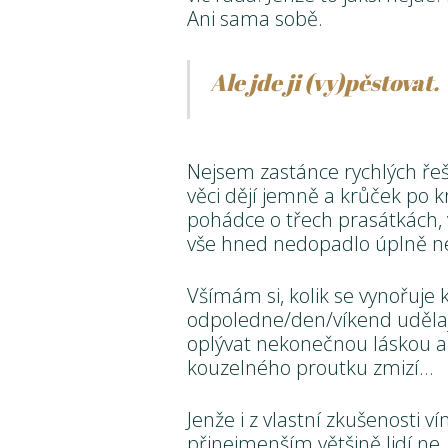
Ani sama sobě.
Ale jde ji (vy)pěstovat.
Nejsem zastánce rychlých řeš
věci dějí jemně a krůček po kr
pohádce o třech prasátkách, ví
vše hned nedopadlo úplně ne
Všímám si, kolik se vynořuje 
odpoledne/den/víkend udělaj
oplývat nekonečnou láskou 
kouzelného proutku zmizí…
Jenže i z vlastní zkušenosti 
přinejmenším většině lidí ne