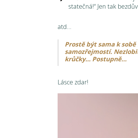
statečná!“ Jen tak bezd
atd…
Prostě být sama k sobě 
samozřejmostí. Nezlobit
krůčky… Postupně…
Lásce zdar!