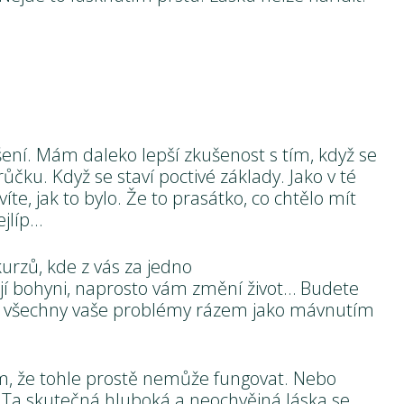
ení. Mám daleko lepší zkušenost s tím, když se
ůčku. Když se staví poctivé základy. Jako v té
te, jak to bylo. Že to prasátko, co chtělo mít
jlíp…
kurzů, kde z vás za jedno
í bohyni, naprosto vám změní život… Budete
a všechny vaše problémy rázem jako mávnutím
vím, že tohle prostě nemůže fungovat. Nebo
. Ta skutečná hluboká a neochvějná láska se