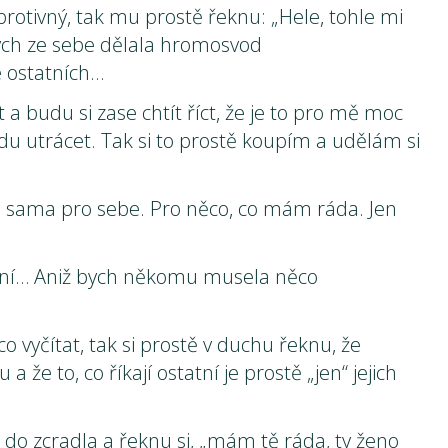
otivný, tak mu prostě řeknu: „Hele, tohle mi
ych ze sebe dělala hromosvod
 ostatních…
 a budu si zase chtít říct, že je to pro mě moc
u utrácet. Tak si to prostě koupím a udělám si
en sama pro sebe. Pro něco, co mám ráda. Jen
řání… Aniž bych někomu musela něco
 vyčítat, tak si prostě v duchu řeknu, že
 že to, co říkají ostatní je prostě „jen“ jejich
do zcradla a řeknu si, „mám tě ráda, ty ženo