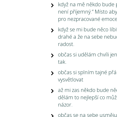
když na mě někdo bude pr
není příjemný.“ Místo ab
pro nezpracované emoce
když se mi bude něco líbit
drahé a že na sebe nebud
radost.
občas si udělám chvíli j
tak.
občas si splním tajné p
vysvětlovat
až mi zas někdo bude něco
dělám to nejlepší co můžu a
názor.
občas se na sebe usměju 