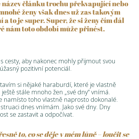
 název článku trochu překvapující nebo
 mnohé ženy však dnes už zas takovým
a to je super. Super, že si ženy čím dál
ré nám toto období může přinést.
s cesty, aby nakonec mohly přijmout svou
žasný pozitivní potenciál.
avím si nějaké haraburdí, které je vlastně
 ještě stále mnoho žen „své dny“ vnímá.
de namísto toho vlastně naprosto dokonalé.
truaci dnes vnímám. Jako své dny. Dny
t se zastavit a odpočívat.
esně to, co se děje v mém lůně – loučit se