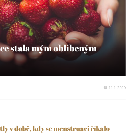
ace stala mým oblíbeným
11.1. 2020
tly v době, kdy se menstruaci říkalo