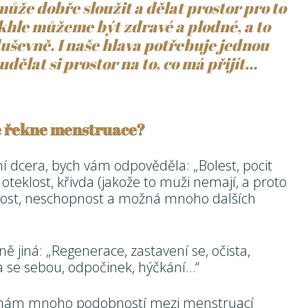
může dobře sloužit a dělat prostor pro to
akhle můžeme být zdravé a plodné, a to
 duševně. I naše hlava potřebuje jednou
 udělat si prostor na to, co má přijít…
se řekne menstruace?
ní dcera, bych vám odpověděla: „Bolest, pocit
 oteklost, křivda (jakože to muži nemají, a proto
kost, neschopnost a možná mnoho dalších
ě jiná: „Regenerace, zastavení se, očista,
ma se sebou, odpočinek, hýčkání…“
ímám mnoho podobností mezi menstruací