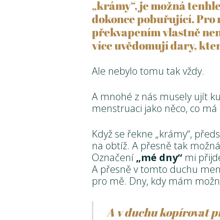
„krámy“, je možná tenhle
dokonce pobuřující. Pro
překvapením vlastně není 
více uvědomují dary, kte
Ale nebylo tomu tak vždy.
A mnohé z nás musely ujít ku
menstruaci jako něco, co má ú
Když se řekne „krámy“, předst
na obtíž. A přesně tak možná
Označení
„mé dny“
mi přij
A přesně v tomto duchu mens
pro mě. Dny, kdy mám možnos
A v duchu kopírovat př