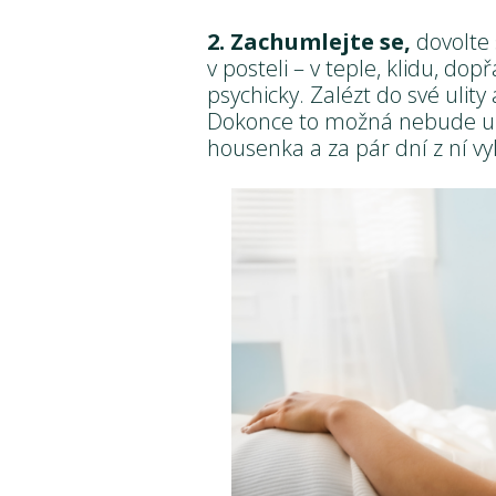
2. Zachumlejte se,
dovolte 
v posteli – v teple, klidu, do
psychicky. Zalézt do své ulity
Dokonce to možná nebude ulit
housenka a za pár dní z ní vy