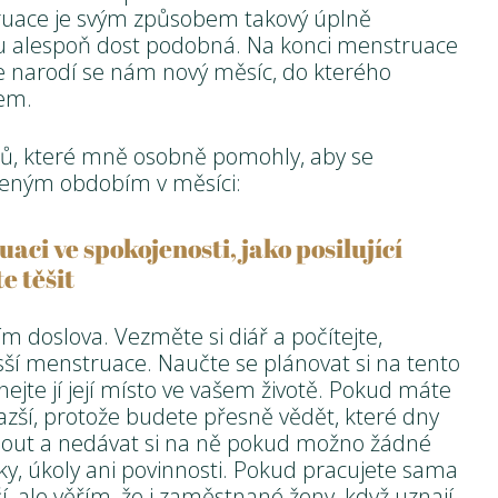
ruace je svým způsobem takový úplně
mu alespoň dost podobná. Na konci menstruace
e narodí se nám nový měsíc, do kterého
tem.
pů, které mně osobně pomohly, aby se
eným obdobím v měsíci:
uaci ve spokojenosti, jako posilující
e těšit
ím doslova. Vezměte si diář a počítejte,
sší menstruace. Naučte se plánovat si na tento
ejte jí její místo ve vašem životě. Pokud máte
azší, protože budete přesně vědět, které dny
krtnout a nedávat si na ně pokud možno žádné
y, úkoly ani povinnosti. Pokud pracujete sama
, ale věřím, že i zaměstnané ženy, když uznají,