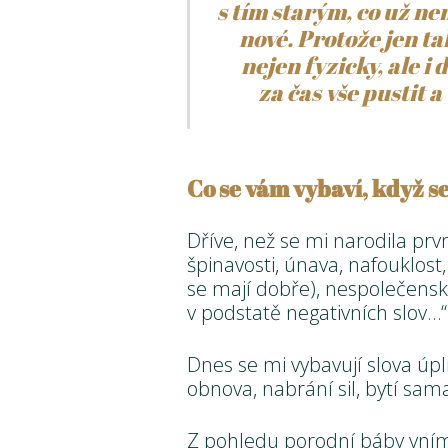
s tím starým, co už ne
nové. Protože jen t
nejen fyzicky, ale i
za čas vše pustit a
Co se vám vybaví, když 
Dříve, než se mi narodila prv
špinavosti, únava, nafouklost,
se mají dobře), nespolečens
v podstatě negativních slov…“
Dnes se mi vybavují slova úpln
obnova, nabrání sil, bytí sa
Z pohledu porodní báby vn