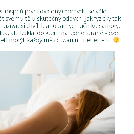
si (aspoň první dva dny) opravdu se válet
přát svému tělu skutečný oddych. Jak fyzicky tak
 a užívat si chvíli blahodárných účinků samoty.
a, ale kukla, do které na jedné straně vleze
letí motýl, každý měsíc, wau no neberte to