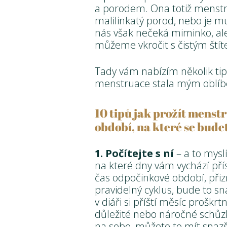
a porodem. Ona totiž menst
malilinkatý porod, nebo je 
nás však nečeká miminko, al
můžeme vkročit s čistým ští
Tady vám nabízím několik ti
menstruace stala mým oblíb
10 tipů jak prožít menstr
období, na které se budet
1. Počítejte s ní
– a to mysl
na které dny vám vychází pří
čas odpočinkové období, přizn
pravidelný cyklus, bude to sn
v diáři si příští měsíc proš
důležité nebo náročné schůzk
na sebe, můžete to mít snazší