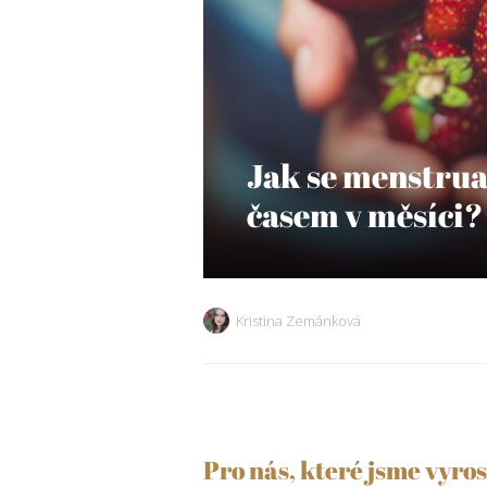
Jak se menstru
časem v měsíci?
Kristina Zemánková
Pro nás, které jsme vyros