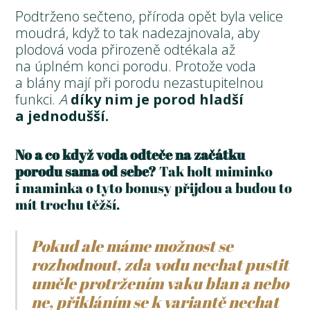
Podtrženo sečteno, příroda opět byla velice
moudrá, když to tak nadezajnovala, aby
plodová voda přirozeně odtékala až
na úplném konci porodu. Protože voda
a blány mají při porodu nezastupitelnou
funkci.
A
díky nim je porod hladší
a jednodušší.
No a co když voda odteče na začátku
porodu sama od sebe?
Tak holt miminko
i maminka o tyto bonusy přijdou a budou to
mít trochu těžší.
Pokud ale máme možnost se
rozhodnout, zda vodu nechat pustit
uměle protržením vaku blan a nebo
ne, přikláním se k variantě nechat