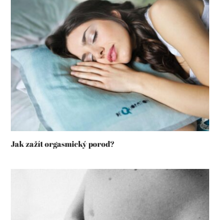
Jak zažít orgasmický porod?