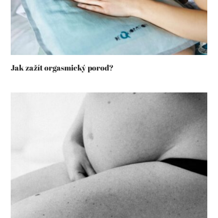
Jak zažít orgasmický porod?