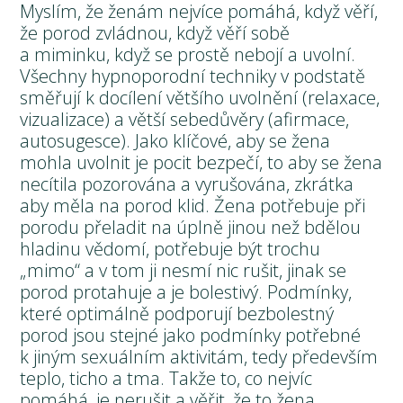
Myslím, že ženám nejvíce pomáhá, když věří,
že porod zvládnou, když věří sobě
a miminku, když se prostě nebojí a uvolní.
Všechny hypnoporodní techniky v podstatě
směřují k docílení většího uvolnění (relaxace,
vizualizace) a větší sebedůvěry (afirmace,
autosugesce). Jako klíčové, aby se žena
mohla uvolnit je pocit bezpečí, to aby se žena
necítila pozorována a vyrušována, zkrátka
aby měla na porod klid. Žena potřebuje při
porodu přeladit na úplně jinou než bdělou
hladinu vědomí, potřebuje být trochu
„mimo“ a v tom ji nesmí nic rušit, jinak se
porod protahuje a je bolestivý. Podmínky,
které optimálně podporují bezbolestný
porod jsou stejné jako podmínky potřebné
k jiným sexuálním aktivitám, tedy především
teplo, ticho a tma. Takže to, co nejvíc
pomáhá, je nerušit a věřit, že to žena