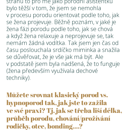
stranu to pro mě jako porodní asistentku
bylo těžší v tom, že jsem se nemohla
v procesu porodu orientovat podle toho, jak
se žena projevuje. Běžně poznám, v jaké je
žena fázi porodu podle toho, jak se chová
a když žena relaxuje a neprojevuje se, tak
nemám žádná vodítka. Tak jsem jen čas od
času poslouchala srdíčko miminka a snažila
se důvěřovat, že je vše jak má být. Ale
v podstatě jsem byla nadšená, že to funguje
(žena především využívala dechové
techniky).
Můžete srovnat klasický porod vs.
hypnoporod tak, jak jste to zažila
ve své praxi? Tj. jak se třeba liší délka,
průběh porodu, chování/prožívání
rodičky, otce, bonding,…?