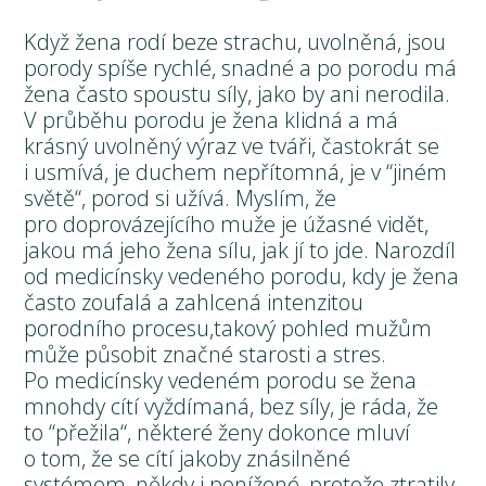
Když žena rodí beze strachu, uvolněná, jsou
porody spíše rychlé, snadné a po porodu má
žena často spoustu síly, jako by ani nerodila.
V průběhu porodu je žena klidná a má
krásný uvolněný výraz ve tváři, častokrát se
i usmívá, je duchem nepřítomná, je v “jiném
světě“, porod si užívá. Myslím, že
pro doprovázejícího muže je úžasné vidět,
jakou má jeho žena sílu, jak jí to jde. Narozdíl
od medicínsky vedeného porodu, kdy je žena
často zoufalá a zahlcená intenzitou
porodního procesu,takový pohled mužům
může působit značné starosti a stres.
Po medicínsky vedeném porodu se žena
mnohdy cítí vyždímaná, bez síly, je ráda, že
to “přežila“, některé ženy dokonce mluví
o tom, že se cítí jakoby znásilněné
systémem, někdy i ponížené, protože ztratily