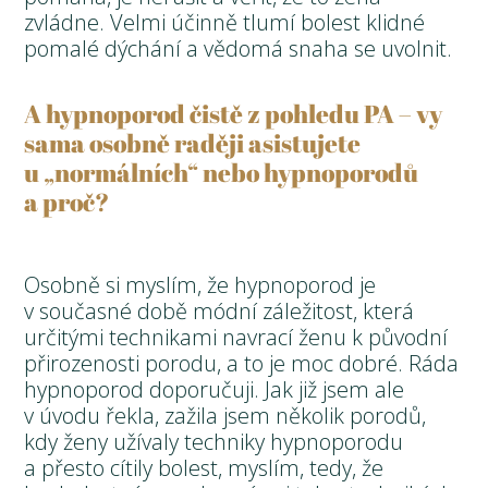
zvládne. Velmi účinně tlumí bolest klidné
pomalé dýchání a vědomá snaha se uvolnit.
A hypnoporod čistě z pohledu PA – vy
sama osobně raději asistujete
u „normálních“ nebo hypnoporodů
a proč?
Osobně si myslím, že hypnoporod je
v současné době módní záležitost, která
určitými technikami navrací ženu k původní
přirozenosti porodu, a to je moc dobré. Ráda
hypnoporod doporučuji. Jak již jsem ale
v úvodu řekla, zažila jsem několik porodů,
kdy ženy užívaly techniky hypnoporodu
a přesto cítily bolest, myslím, tedy, že