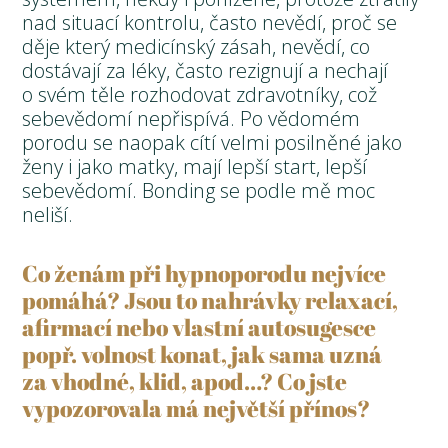
nad situací kontrolu, často nevědí, proč se
děje který medicínský zásah, nevědí, co
dostávají za léky, často rezignují a nechají
o svém těle rozhodovat zdravotníky, což
sebevědomí nepřispívá. Po vědomém
porodu se naopak cítí velmi posilněné jako
ženy i jako matky, mají lepší start, lepší
sebevědomí. Bonding se podle mě moc
neliší.
Co ženám při hypnoporodu nejvíce
pomáhá? Jsou to nahrávky relaxací,
afirmací nebo vlastní autosugesce
popř. volnost konat, jak sama uzná
za vhodné, klid, apod…? Co jste
vypozorovala má největší přínos?