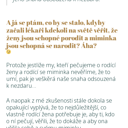
A já se ptám, co by se stalo, kdyby
začali lékaři kdekoli na světě věřit, že
ženy jsou schopné porodit a miminka
jsou schopná se narodit? Áha?
Protože jestliže my, kteří pečujeme o rodící
ženy a rodící se miminka nevěříme, že to
umí, pak je veškěrá naše snaha odsouzená
k nezdaru…
A naopak z mé zkušenosti stále dokola se
opakující vyplývá, že to nejdůležitější, co
vlastně rodící žena potřebuje je, aby ti, kdo
o ní pečují, věřili, že to dokáže a aby ona
věřila sobě a svému miminku.