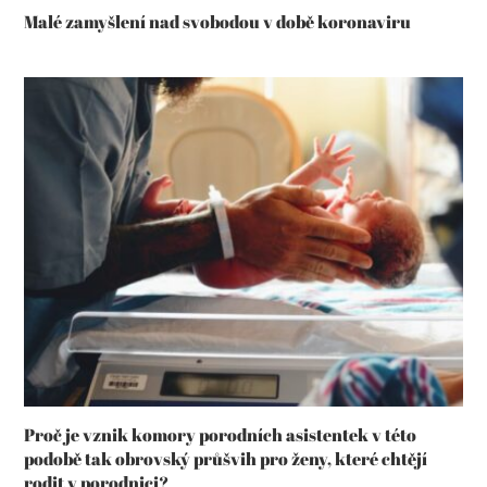
Malé zamyšlení nad svobodou v době koronaviru
Proč je vznik komory porodních asistentek v této
podobě tak obrovský průšvih pro ženy, které chtějí
rodit v porodnici?