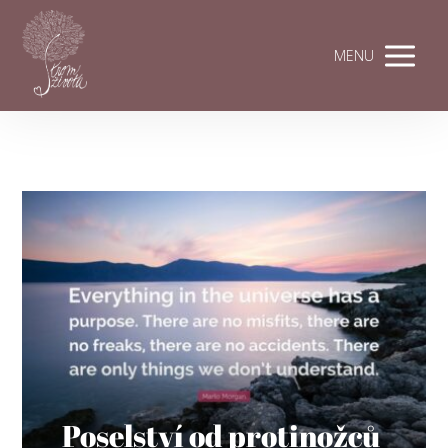
MENU
Poselství od protinožců