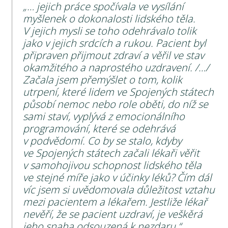
„… jejich práce spočívala ve vysílání
myšlenek o dokonalosti lidského těla.
V jejich mysli se toho odehrávalo tolik
jako v jejich srdcích a rukou. Pacient byl
připraven přijmout zdraví a věřil ve stav
okamžitého a naprostého uzdravení. /…/
Začala jsem přemýšlet o tom, kolik
utrpení, které lidem ve Spojených státech
působí nemoc nebo role oběti, do níž se
sami staví, vyplývá z emocionálního
programování, které se odehrává
v podvědomí. Co by se stalo, kdyby
ve Spojených státech začali lékaři věřit
v samohojivou schopnost lidského těla
ve stejné míře jako v účinky léků? Čím dál
víc jsem si uvědomovala důležitost vztahu
mezi pacientem a lékařem. Jestliže lékař
nevěří, že se pacient uzdraví, je veškěrá
jeho snaha odsouzená k nezdaru.“