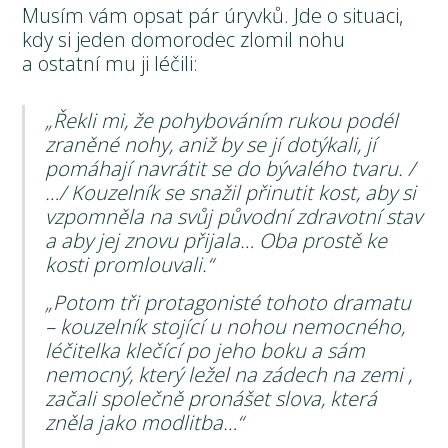
Musím vám opsat pár úryvků. Jde o situaci,
kdy si jeden domorodec zlomil nohu
a ostatní mu ji léčili:
„Řekli mi, že pohybováním rukou podél
zraněné nohy, aniž by se jí dotýkali, jí
pomáhají navrátit se do bývalého tvaru. /
…/ Kouzelník se snažil přinutit kost, aby si
vzpomněla na svůj původní zdravotní stav
a aby jej znovu přijala… Oba prostě ke
kosti promlouvali.“
„Potom tři protagonisté tohoto dramatu
– kouzelník stojící u nohou nemocného,
léčitelka klečící po jeho boku a sám
nemocný, který ležel na zádech na zemi ,
začali společně pronášet slova, která
zněla jako modlitba…“