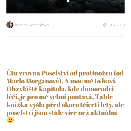
Kristina Zemánková
19.6. 2018
Čtu zrovna Poselství od protinožců (od
Marlo Morganové). A moc mě to baví.
Obzvláště kapitola, kde domorodci
léčí, je pro mě velmi poutavá. Tahle
knížka vyšla před skoro třiceti lety, ale
poselství jsou stále více než aktuální