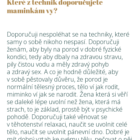
Které z technik doporučujete
maminkám vy?
Doporučuji nespoléhat se na techniky, které
samy o sobě nikoho nespasí. Doporučuji
ženám, aby byly na porod v dobré fyzické
kondici, tedy aby dbaly na zdravou stravu,
pily čistou vodu a měly zdravý pohyb
a zdravý sex. A co je hodně důležité, aby
v sobě pěstovaly důvěru, že porod je
normální tělesný proces, tělo ví jak rodit,
miminko ví jak se narodit. Žena která si věří
se daleké lépe uvolní než žena, která má
strach, to je základ, prostě být v psychické
pohodě. Doporučuji také věnovat se
v těhotenství relaxaci, naučit se uvolnit celé
tělo, naučit se uvolnit pánevní dno. Dobré je
mít dobrý vztah ke svému tělu, pečovat o něj