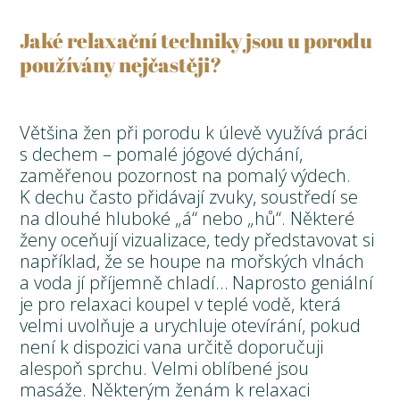
Jaké relaxační techniky jsou u porodu
používány nejčastěji?
Většina žen při porodu k úlevě využívá práci
s dechem – pomalé jógové dýchání,
zaměřenou pozornost na pomalý výdech.
K dechu často přidávají zvuky, soustředí se
na dlouhé hluboké „á“ nebo „hů“. Některé
ženy oceňují vizualizace, tedy představovat si
například, že se houpe na mořských vlnách
a voda jí příjemně chladí… Naprosto geniální
je pro relaxaci koupel v teplé vodě, která
velmi uvolňuje a urychluje otevírání, pokud
není k dispozici vana určitě doporučuji
alespoň sprchu. Velmi oblíbené jsou
masáže. Některým ženám k relaxaci