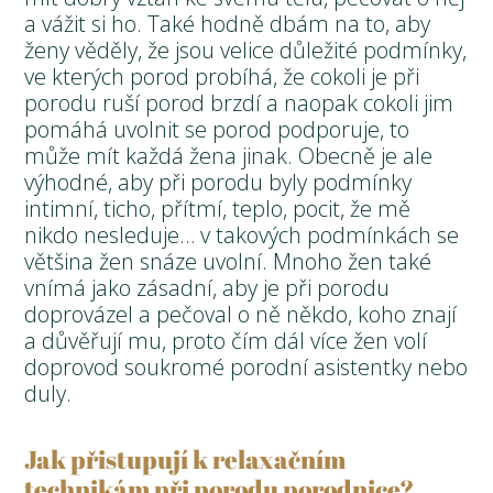
a vážit si ho. Také hodně dbám na to, aby
ženy věděly, že jsou velice důležité podmínky,
ve kterých porod probíhá, že cokoli je při
porodu ruší porod brzdí a naopak cokoli jim
pomáhá uvolnit se porod podporuje, to
může mít každá žena jinak. Obecně je ale
výhodné, aby při porodu byly podmínky
intimní, ticho, přítmí, teplo, pocit, že mě
nikdo nesleduje… v takových podmínkách se
většina žen snáze uvolní. Mnoho žen také
vnímá jako zásadní, aby je při porodu
doprovázel a pečoval o ně někdo, koho znají
a důvěřují mu, proto čím dál více žen volí
doprovod soukromé porodní asistentky nebo
duly.
Jak přistupují k relaxačním
technikám při porodu porodnice?