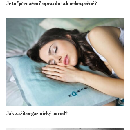
Je to "přenášení" opravdu tak nebezpečné?
Jak zažít orgasmický porod?