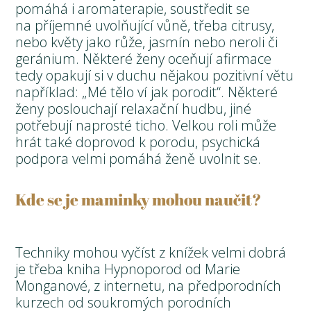
pomáhá i aromaterapie, soustředit se
na příjemné uvolňující vůně, třeba citrusy,
nebo květy jako růže, jasmín nebo neroli či
geránium. Některé ženy oceňují afirmace
tedy opakují si v duchu nějakou pozitivní větu
například: „Mé tělo ví jak porodit“. Některé
ženy poslouchají relaxační hudbu, jiné
potřebují naprosté ticho. Velkou roli může
hrát také doprovod k porodu, psychická
podpora velmi pomáhá ženě uvolnit se.
Kde se je maminky mohou naučit?
Techniky mohou vyčíst z knížek velmi dobrá
je třeba kniha Hypnoporod od Marie
Monganové, z internetu, na předporodních
kurzech od soukromých porodních