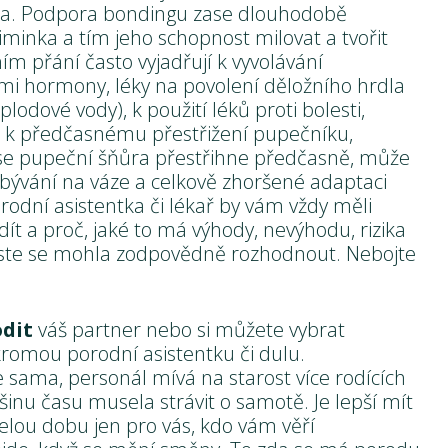
ka. Podpora bondingu zase dlouhodobě
minka a tím jeho schopnost milovat a tvořit
ím přání často vyjadřují k vyvolávání
mi hormony, léky na povolení děložního hrdla
dové vody), k použití léků proti bolesti,
, k předčasnému přestřižení pupečníku,
se pupeční šňůra přestřihne předčasně, může
ubývání na váze a celkově zhoršené adaptaci
rodní asistentka či lékař by vám vždy měli
dít a proč, jaké to má výhody, nevýhodu, rizika
byste se mohla zodpovědně rozhodnout. Nebojte
odit
váš partner nebo si můžete vybrat
romou porodní asistentku či dulu.
e sama, personál mívá na starost více rodících
šinu času musela strávit o samotě. Je lepší mít
elou dobu jen pro vás, kdo vám věří