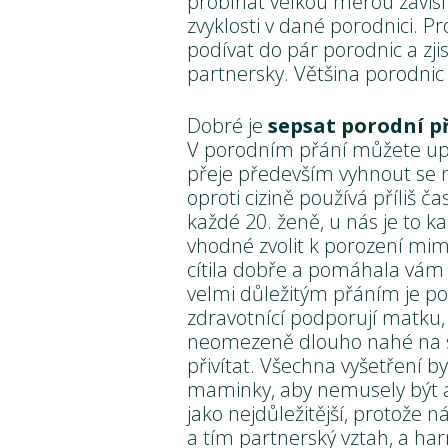
probíhat velkou měrou závisí
zvyklosti v dané porodnici. 
podívat do pár porodnic a zjis
partnersky. Většina porodnic
Dobré je
sepsat porodní p
V porodním přání můžete upřes
přeje především vyhnout se n
oproti cizině používá příliš 
každé 20. ženě, u nás je to k
vhodné zvolit k porození mim
cítila dobře a pomáhala vám g
velmi důležitým přáním je p
zdravotnící podporují matku
neomezeně dlouho nahé na sv
přivítat. Všechna vyšetření 
maminky, aby nemusely být a
jako nejdůležitější, protože 
a tím partnerský vztah, a har