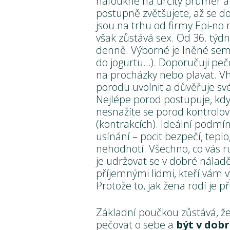
nafoukne na určitý průměr a 
postupně zvětšujete, až se do
jsou na trhu od firmy Epi-no 
však zůstává sex. Od 36. týdne
denně. Výborné je lněné semín
do jogurtu…). Doporučuji pečov
na procházky nebo plavat. Vh
porodu uvolnit a důvěřuje sv
Nejlépe porod postupuje, když
nesnažíte se porod kontrolova
(kontrakcích). Ideální podmín
usínání – pocit bezpečí, teplo,
nehodnotí. Všechno, co vás ru
je udržovat se v dobré náladě
příjemnými lidmi, kteří vám 
Protože to, jak žena rodí je p
Základní poučkou zůstává, že 
pečovat o sebe a
být v dobr