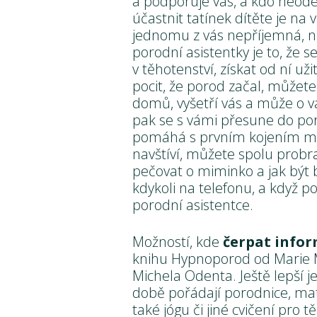
a podporuje vás, a kdo neod
účastnit tatínek dítěte je na
jednomu z vás nepříjemná, 
porodní asistentky je to, že 
v těhotenství, získat od ní u
pocit, že porod začal, můžete
domů, vyšetří vás a může o 
pak se s vámi přesune do por
pomáhá s prvním kojením mim
navštíví, můžete spolu probra
pečovat o miminko a jak být b
kdykoli na telefonu, a když po
porodní asistentce.
Možností, kde
čerpat info
knihu Hypnoporod od Marie
Michela Odenta. Ještě lepší j
době pořádají porodnice, mat
také jógu či jiné cvičení pro