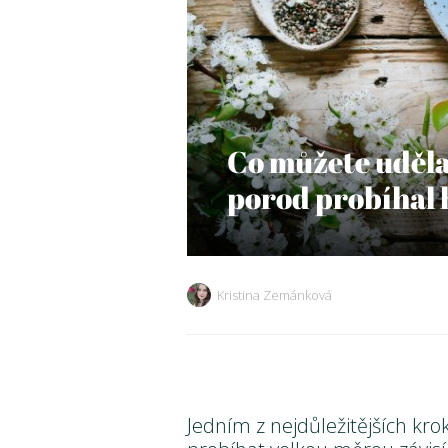
Co můžete udělat
porod probíhal 
Kristina Zemánková
Jedním z nejdůležitějších kro