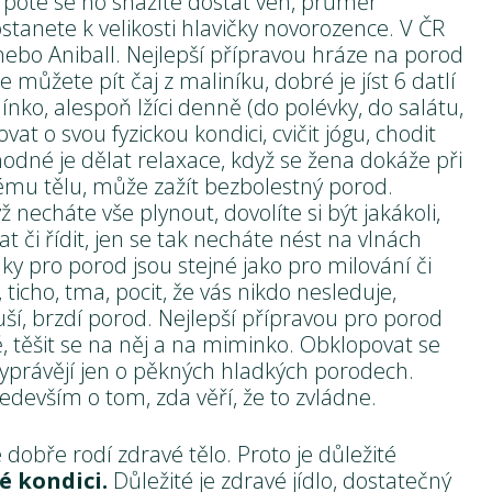
poté se ho snažíte dostat ven, průměr
stanete k velikosti hlavičky novorozence. V ČR
nebo Aniball. Nejlepší přípravou hráze na porod
 můžete pít čaj z maliníku, dobré je jíst 6 datlí
ko, alespoň lžíci denně (do polévky, do salátu,
at o svou fyzickou kondici, cvičit jógu, chodit
odné je dělat relaxace, když se žena dokáže při
ému tělu, může zažít bezbolestný porod.
 necháte vše plynout, dovolíte si být jakákoli,
t či řídit, jen se tak necháte nést na vlnách
ky pro porod jsou stejné jako pro milování či
 ticho, tma, pocit, že vás nikdo nesleduje,
ší, brzdí porod. Nejlepší přípravou pro porod
, těšit se na něj a na miminko. Obklopovat se
vyprávějí jen o pěkných hladkých porodech.
ředevším o tom, zda věří, že to zvládne.
dobře rodí zdravé tělo. Proto je důležité
é kondici.
Důležité je zdravé jídlo, dostatečný