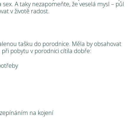
a sex. A taky nezapomeňte, že veselá mysl – půl
vat v životě radost.
balenou tašku do porodnice. Měla by obsahovat
 při pobytu v porodnici cítila dobře:
potřeby
rozepínáním na kojení