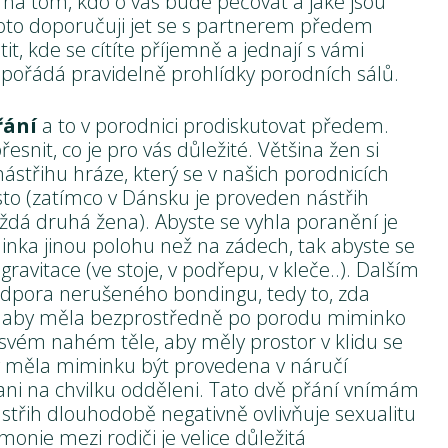
 na tom, kdo o vás bude pečovat a jaké jsou
Proto doporučuji jet se s partnerem předem
tit, kde se cítíte příjemně a jednají s vámi
 pořádá pravidelně prohlídky porodních sálů.
řání
a to v porodnici prodiskutovat předem.
nit, co je pro vás důležité. Většina žen si
ástřihu hráze, který se v našich porodnicích
často (zatímco v Dánsku je proveden nástřih
aždá druhá žena). Abyste se vyhla poranění je
inka jinou polohu než na zádech, tak abyste se
ravitace (ve stoje, v podřepu, v kleče..). Dalším
odpora nerušeného bondingu, tedy to, zda
, aby měla bezprostředně po porodu miminko
ém nahém těle, aby měly prostor v klidu se
by měla miminku být provedena v náručí
ni na chvilku odděleni. Tato dvě přání vnímám
nástřih dlouhodobě negativně ovlivňuje sexualitu
monie mezi rodiči je velice důležitá