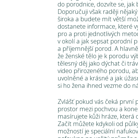
do porodnice, dozvíte se, ja
Doporučuji však raději nějaký
široka a budete mít větší m
dostanete informace, které v
pro a proti jednotlivých meto
v okolí a jak sepsat porodní p
a příjemnější porod. A hlavně
že ženské tělo je k porodu vý
tělesný děj jako dýchat či trá
video přirozeného porodu, ab
uvolněné a krásné a jak úža
si ho žena ihned vezme do ná
Zvlášť pokud vás čeká první 
prostor mezi pochvou a kone
masírujete kůži hráze, která 
Začít můžete kdykoli od půlky
možností je speciální nafukov