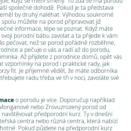
ejde, když se mění směny. To zda se má porodu
 vaší společné dohodě. Pokud je ta představa
neměl by druhý naléhat. Výhodou soukromé
se spolu můžete na porod připravovat již
žitečné informace, lépe se poznat. Když máte
 svojí porodní bábu zavolat a ta přijede k vám
vás pečovat, než se porod pořádně rozběhne,
odnice a pečuje o vás a radí až do porodu,
inka. Až přijdete z porodnice domů, opět vás
t vzpomínky na porod i praktické rady, jak
rzy fit. Je příjemné vědět, že máte odborníka
třebujete radu třeba ve tři v noci, zavoláte své
rmace
o porodu je více. Doporučuji například
 Monganové nebo Zrovuzrozený porod od
e navštěvovat předporodní kurz. Ty v dnešní
eřská centra nebo různá centra, která nabízí
 těhotné. Pokud půjdete na předporodní kurz