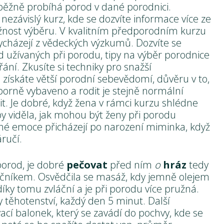
k běžně probíhá porod v dané porodnici.
 nezávislý kurz, kde se dozvíte informace více ze
ožnost výběru. V kvalitním předporodním kurzu
ycházejí z vědeckých výzkumů. Dozvíte se
d užívaných při porodu, tipy na výběr porodnice
řání. Zkusíte si techniky pro snažší
 získáte větší porodní sebevědomí, důvěru v to,
borně vybaveno a rodit je stejně normální
vit. Je dobré, když žena v rámci kurzu shlédne
y viděla, jak mohou být ženy při porodu
sné emoce přicházejí po narození miminka, když
ručí.
porod, je dobré
pečovat
před ním
o
hráz
tedy
čníkem. Osvědčila se masáž, kdy jemně olejem
díky tomu zvláční a je při porodu více pružná.
 těhotenství, každý den 5 minut. Další
ací balonek, který se zavádí do pochvy, kde se