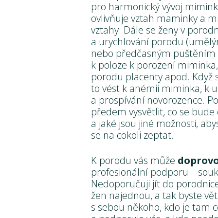
pro harmonický vývoj mimin
ovlivňuje vztah maminky a mi
vztahy. Dále se ženy v porodn
a urychlování porodu (umělý
nebo předčasným puštěním plo
k poloze k porození miminka
porodu placenty apod. Když 
to vést k anémii miminka, k 
a prospívání novorozence. Po
předem vysvětlit, co se bude 
a jaké jsou jiné možnosti, a
se na cokoli zeptat.
K porodu vás může
doprov
profesionální podporu – souk
Nedoporučuji jít do porodnic
žen najednou, a tak byste vět
s sebou někoho, kdo je tam c