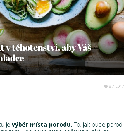
 v těhotenství, aby Váš
hladce
8.7. 2017
ků je
výběr místa porodu.
To, jak bude porod