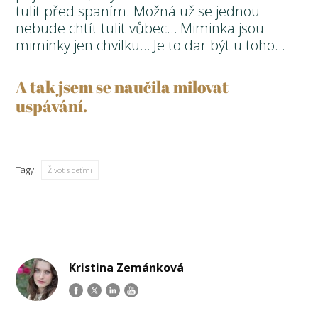
tulit před spaním. Možná už se jednou
nebude chtít tulit vůbec… Miminka jsou
miminky jen chvilku… Je to dar být u toho…
A tak jsem se naučila milovat
uspávání.
Tagy:
Život s deťmi
Kristina Zemánková