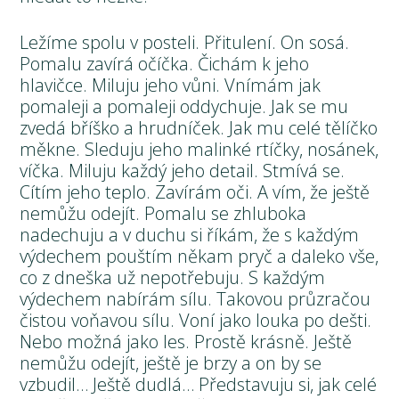
Ležíme spolu v posteli. Přitulení. On sosá.
Pomalu zavírá očíčka. Čichám k jeho
hlavičce. Miluju jeho vůni. Vnímám jak
pomaleji a pomaleji oddychuje. Jak se mu
zvedá bříško a hrudníček. Jak mu celé tělíčko
měkne. Sleduju jeho malinké rtíčky, nosánek,
víčka. Miluju každý jeho detail. Stmívá se.
Cítím jeho teplo. Zavírám oči. A vím, že ještě
nemůžu odejít. Pomalu se zhluboka
nadechuju a v duchu si říkám, že s každým
výdechem pouštím někam pryč a daleko vše,
co z dneška už nepotřebuju. S každým
výdechem nabírám sílu. Takovou průzračou
čistou voňavou sílu. Voní jako louka po dešti.
Nebo možná jako les. Prostě krásně. Ještě
nemůžu odejít, ještě je brzy a on by se
vzbudil… Ještě dudlá… Představuju si, jak celé