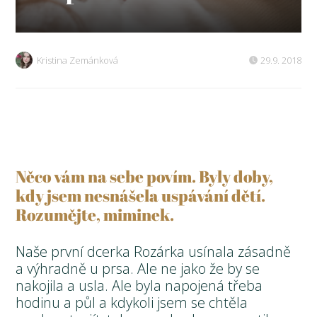
Kristina Zemánková
29.9. 2018
Něco vám na sebe povím. Byly doby,
kdy jsem nesnášela uspávání dětí.
Rozumějte, miminek.
Naše první dcerka Rozárka usínala zásadně
a výhradně u prsa. Ale ne jako že by se
nakojila a usla. Ale byla napojená třeba
hodinu a půl a kdykoli jsem se chtěla