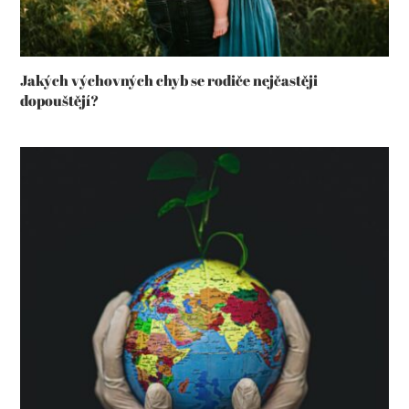
Jakých výchovných chyb se rodiče nejčastěji
dopouštějí?