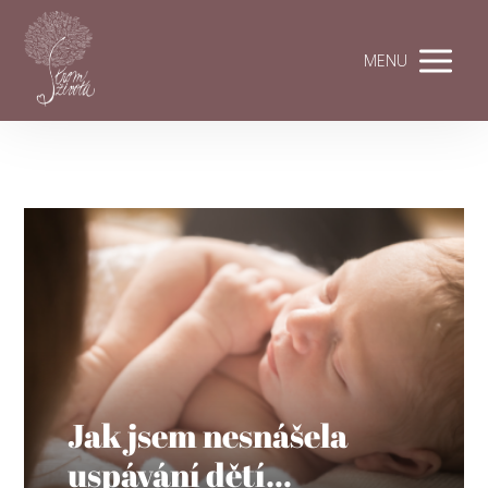
MENU
Jak jsem nesnášela
uspávání dětí…