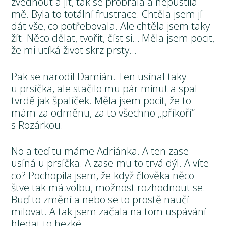
zvednout a jít, tak se probrala a nepustila
mě. Byla to totální frustrace. Chtěla jsem jí
dát vše, co potřebovala. Ale chtěla jsem taky
žít. Něco dělat, tvořit, číst si… Měla jsem pocit,
že mi utíká život skrz prsty…
Pak se narodil Damián. Ten usínal taky
u prsíčka, ale stačilo mu pár minut a spal
tvrdě jak špalíček. Měla jsem pocit, že to
mám za odměnu, za to všechno „příkoří“
s Rozárkou.
No a teď tu máme Adriánka. A ten zase
usíná u prsíčka. A zase mu to trvá dýl. A víte
co? Pochopila jsem, že když člověka něco
štve tak má volbu, možnost rozhodnout se.
Buď to změní a nebo se to prostě naučí
milovat. A tak jsem začala na tom uspávání
hledat to hezké.