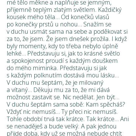
mé tělo měkne a naplňuje se jemným,
příjemně teplým zlatým světlem. Každičký
kousek mého těla… Od konečků vlasů
po konečky prstů u nohou… Snažím se
v duchu usmát sama na sebe a poděkovat si
za to, že jsem. Že jsem dnešek prožila. I když
byly momenty, kdy to třeba nebylo úplně
lehké… Představuju si, jak to krásné světlo
a spokojenost proudí s každým douškem
do mého miminka. Představuju si jak
s každým polknutím dostává mou lásku…
V duchu mu šeptám, že je milovaný
a vítaný… Děkuju mu za to, že mi dává
možnost zastavit se. Nic nedělat. Jen být…
V duchu šeptám sama sobě: Kam spěcháš?
Vždyť nic nemusíš… Ty přeci nic nemusíš.
Tohle období trvá tak krátce. Tak krátce… Ani
se nenaděješ a bude velký. A pak jednou
přijde doba, kdy už se možná nebude chtít