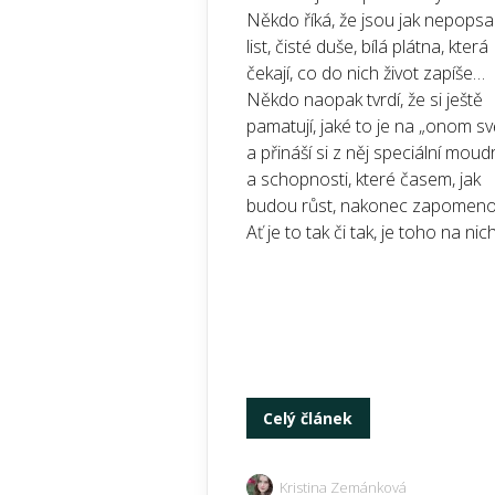
Někdo říká, že jsou jak nepops
list, čisté duše, bílá plátna, která
čekají, co do nich život zapíše…
Někdo naopak tvrdí, že si ještě
pamatují, jaké to je na „onom sv
a přináší si z něj speciální moud
a schopnosti, které časem, jak
budou růst, nakonec zapomen
Ať je to tak či tak, je toho na nich.
Celý článek
Kristina Zemánková