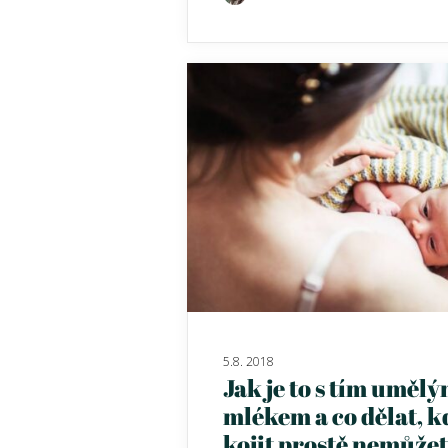
5.8. 2018
Jak je to s tím uměl
mlékem a co dělat, k
kojit prostě nemůže