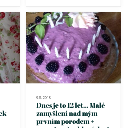
9.8. 2018
Dnes je to 12 let… Malé
ek
zamyšlení nad mým
prvním porodem +