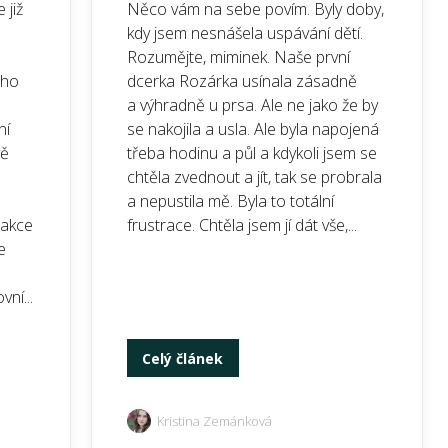
 již
Něco vám na sebe povím. Byly doby,
kdy jsem nesnášela uspávání dětí.
Rozumějte, miminek. Naše první
eho
dcerka Rozárka usínala zásadně
a výhradně u prsa. Ale ne jako že by
ní
se nakojila a usla. Ale byla napojená
vě
třeba hodinu a půl a kdykoli jsem se
chtěla zvednout a jít, tak se probrala
a nepustila mě. Byla to totální
 akce
frustrace. Chtěla jsem jí dát vše,...
e
ní...
Celý článek
Kristina Zemánková