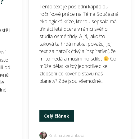
í?
Tento text je poslední kapitolou
ročníkové práce na Téma Současná
ekologická krize, kterou sepsala má
třináctiletá dcera v rámci svého
stěji
studia osmé třídy. A já, jakožto
taková ta hrdá matka, považuji její
text za natolik čtivý a inspirativní, že
olí
mi to nedá a musím ho sdílet
Co
asto
může dělat každý jednotlivec ke
li od
zlepšení celkového stavu naší
avně
planety? Zde jsou všemožné...
ale
dné
Celý článek
Kristina Zemánková