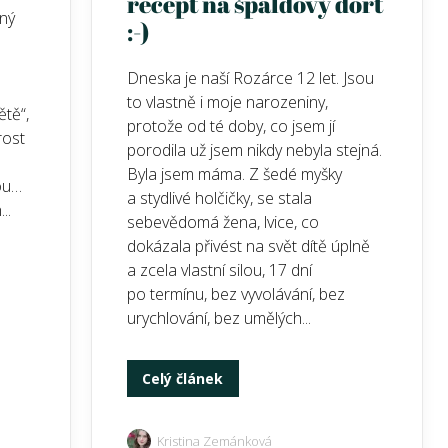
recept na špaldový dort
aný
:-)
Dneska je naší Rozárce 12 let. Jsou
to vlastně i moje narozeniny,
ětě“,
protože od té doby, co jsem jí
rost
porodila už jsem nikdy nebyla stejná.
Byla jsem máma. Z šedé myšky
ou…
a stydlivé holčičky, se stala
..
sebevědomá žena, lvice, co
dokázala přivést na svět dítě úplně
a zcela vlastní silou, 17 dní
po termínu, bez vyvolávání, bez
urychlování, bez umělých...
Celý článek
Kristina Zemánková