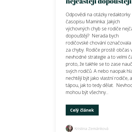
nejčastěji dopouštěj
Odpovědi na otázky redaktorky
časopisu Maminka: Jakých
výchovných chyb se rodiče nejča
dopouštějí? Nerada bych
rodičovské chování označovala
za chyby. Rodiče prostě občas v
nevhodné strategie a to velmi č
proto, že takhle se to zase nauči
svých rodičů. A nebo naopak hl
nechtějí být jako vlastní rodiče, 
tápou, jak to tedy dělat. Nevho
mohou být všechny...
Celý článek
Kristina Zemánková