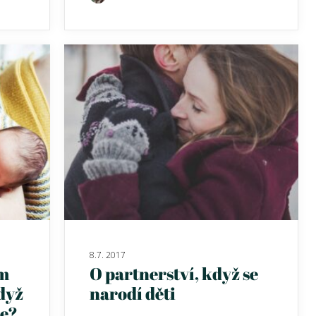
8.7. 2017
ým
O partnerství, když se
dyž
narodí děti
te?