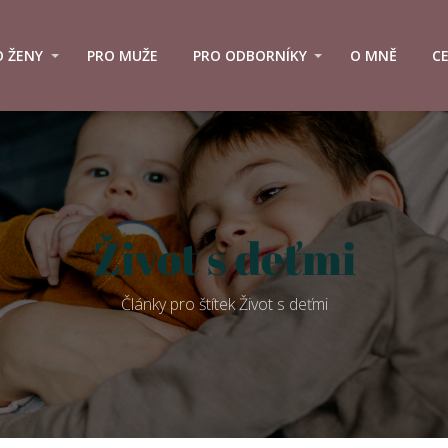
O ŽENY
PRO MUŽE
PRO ODBORNÍKY
O MNĚ
C
Život s deťmi
Články pro štítek Život s deťmi