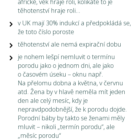
africké, věk hraje roli, kolikáte to je
těhotenství hraje roli…
v UK mají 30% indukcí a předpokládá se,
že toto číslo poroste
těhotenství ale nemá expirační dobu
je nohem lešpí nemluvit o termínu
porodu jako o jednom dni, ale jako
o časovém úseku – oknu např.
Na přelomu dobna a května, v červnu
atd. Žena by v hlavě neměla mít jeden
den ale celý mesíc, kdy je
nepravdpodobnější, že k porodu dojde.
Porodní báby by takto se ženami měly
mluvit – nikoli „termín porodu“, ale
„měsíc porodu“