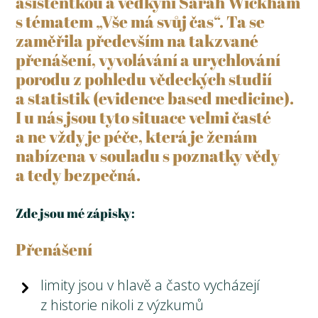
asistentkou a vědkyní Sarah Wickham
s tématem „Vše má svůj čas“. Ta se
zaměřila především na takzvané
přenášení, vyvolávání a urychlování
porodu z pohledu vědeckých studií
a statistik (evidence based medicine).
I u nás jsou tyto situace velmi časté
a ne vždy je péče, která je ženám
nabízena v souladu s poznatky vědy
a tedy bezpečná.
Zde jsou mé zápisky:
Přenášení
limity jsou v hlavě a často vycházejí
z historie nikoli z výzkumů