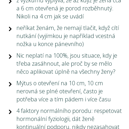
z výzkumů vyplývá, že až když je žena cca
a 6 cm otevřená je porod rozběhnutý.
Nikoli na 4 cm jak se uvádí
neříkat ženám, že nemají tlačit, když cítí
nutkání (vyjímkou je například vcestná
nožka u konce pánevního)
Nic neplatí na 100%, jsou situace, kdy je
třeba zasáhnout, ale proč by se mělo
něco aplikovat úplně na všechny ženy?
Mýtus o otevření na 10 cm, 10 cm
nerovná se plné otevření, často je
potřeba více a tím pádem i více času
4 faktory normálního porodu: respetovat
hormonální fyziologii, dát ženě
kontinuální podporu, nikdy nezasahovat