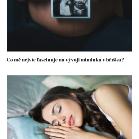
Co mě nejvíc fascinuje na vývoji miminka v bříšku?