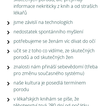
informace nekriticky z knih a od straších
lékařů
jsme závislí na technologiích
nedostatek spontánního myšlení
potřebujeme se ženám víc dívat do očí
učit se z toho co vidíme, ze skutečných
porodů a od skutečných žen
znalosti nám přináší sebevědomí (třeba
pro změnu současného systému)
naše kultura je posedlá termínem
porodu
v lékařských knihám se píše, že
těhotenství trvá 280 dní od počátku