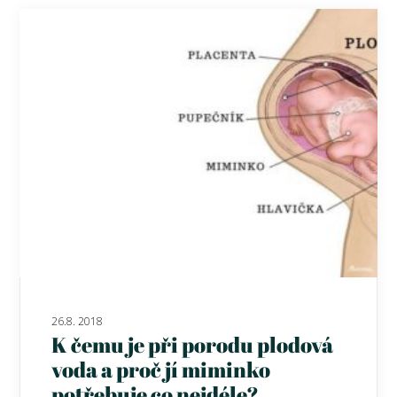
26.8. 2018
K čemu je při porodu plodová
voda a proč jí miminko
potřebuje co nejdéle?