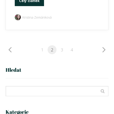
Celý článek
Kristina Zemánková
1
2
3
4
Hledat
Kategorie