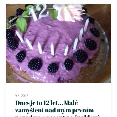
9.8. 2018
Dnes je to 12 let… Malé
zamyšlení nad mým prvním