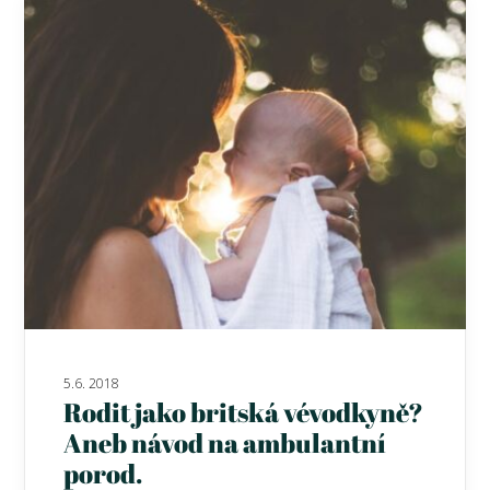
5.6. 2018
Rodit jako britská vévodkyně?
Aneb návod na ambulantní
porod.