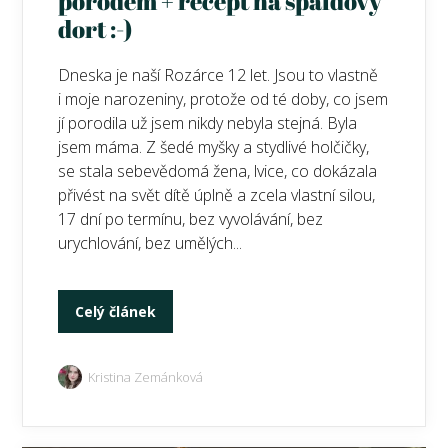
porodem + recept na špaldový
dort :-)
Dneska je naší Rozárce 12 let. Jsou to vlastně
i moje narozeniny, protože od té doby, co jsem
jí porodila už jsem nikdy nebyla stejná. Byla
jsem máma. Z šedé myšky a stydlivé holčičky,
se stala sebevědomá žena, lvice, co dokázala
přivést na svět dítě úplně a zcela vlastní silou,
17 dní po termínu, bez vyvolávání, bez
urychlování, bez umělých...
Celý článek
Kristina Zemánková