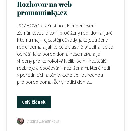
Rozhovor na web
promaminky.cz
ROZHOVOR s Kristinou Neubertovou
Zemánkovou o tom, proč ženy rodí doma, jaké
k tomu mají nejčastěji důvody, jaké jsou ženy
rodící doma a jak to celé vlastně probíhá, co to
obnáší. Jaká porod doma nese rizika a je
vhodný pro kohokoliv? Nelíbí se mi neustálé
rozbroje a osočování mezi ženami, které rodí
v porodnicích a těmy, které se rozhodnou
pro porod doma. Ženy rodící doma...
Celý článek
Kristina Zemánková